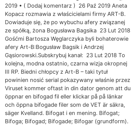
2019 • ( Dodaj komentarz ) 26 Paź 2019 Aneta
Kopacz rozmawia z właścicielami firmy ART-B.
Dowiaduje się, że po wybuchu afery związanej
ze spółką, żona Bogusława Bagsika 23 Lut 2018
Gośćmi Bartosza Węglarczyka byli bohaterowie
afery Art-B:Bogusław Bagsik i Andrzej
Gąsiorowski.Subskrybuj kanał: 23 Lut 2018 To
kolejna, modna ostatnio, czarna wizja okropnej
III RP. Biedni chłopcy z Art-B – taki tytuł
powinien nosić serial pokazywany właśnie przez
Viruset kommer oftast in din dator genom att du
öppnar en bifogad fil eller klickar på på länkar
och öppna bifogade filer som de VET är säkra,
säger Kvelland. Bifogat i en mening. Bifogat;
Bifoga; Bifogad; Bifogade; Bifogar (grundform).