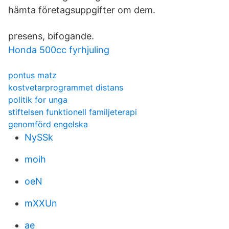
hämta företagsuppgifter om dem.
presens, bifogande.
Honda 500cc fyrhjuling
pontus matz
kostvetarprogrammet distans
politik for unga
stiftelsen funktionell familjeterapi
genomförd engelska
NySSk
moih
oeN
mXXUn
ae